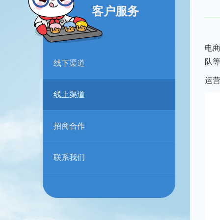
客户服务
电商
线下渠道
队
运
线上渠道
招商合作
联系我们