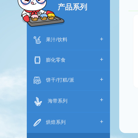
产品系列
+
果汁/饮料
+
膨化零食
+
饼干/打糕/派
+
海带系列
+
烘焙系列