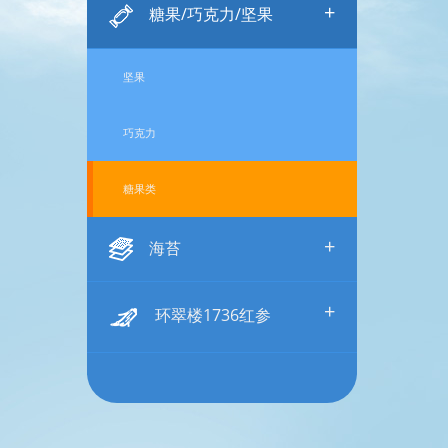
+
糖果/巧克力/坚果
坚果
巧克力
糖果类
+
海苔
+
环翠楼1736红参