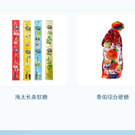
海太长条软糖
青佑综合硬糖