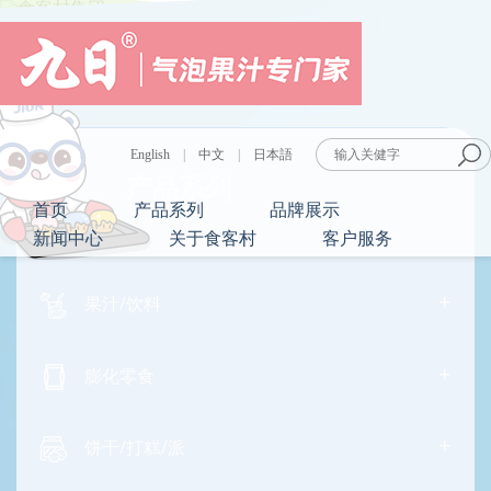
English
|
中文
|
日本語
产品系列
首页
产品系列
品牌展示
新闻中心
关于食客村
客户服务
+
果汁/饮料
+
膨化零食
+
饼干/打糕/派