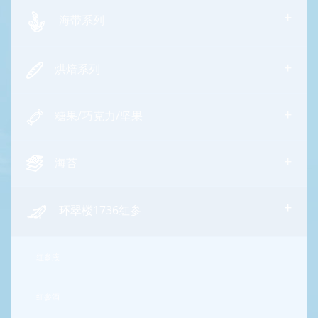
+
海带系列
+
烘焙系列
+
糖果/巧克力/坚果
+
海苔
+
环翠楼1736红参
红参液
红参酒