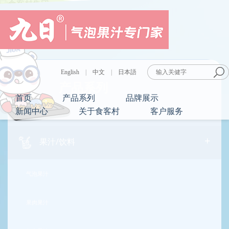
English
|
中文
|
日本語
产品系列
首页
产品系列
品牌展示
新闻中心
关于食客村
客户服务
+
果汁/饮料
气泡果汁
果肉果汁