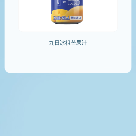
九日冰祖芒果汁