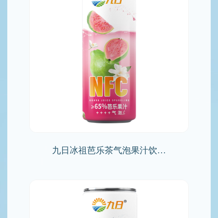
九日冰祖芭乐茶气泡果汁饮…