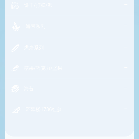
+
饼干/打糕/派
+
海带系列
+
烘焙系列
+
糖果/巧克力/坚果
+
海苔
+
环翠楼1736红参