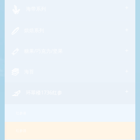
+
海带系列
+
烘焙系列
+
糖果/巧克力/坚果
+
海苔
+
环翠楼1736红参
红参液
红参酒