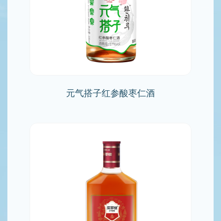
元气搭子红参酸枣仁酒