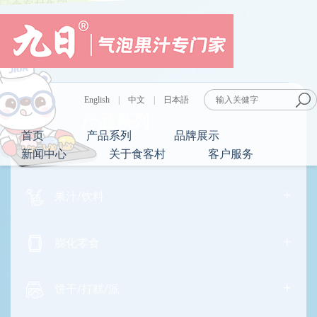
English
|
中文
|
日本語
产品系列
首页
产品系列
品牌展示
新闻中心
关于食客村
客户服务
+
果汁/饮料
+
膨化零食
+
饼干/打糕/派