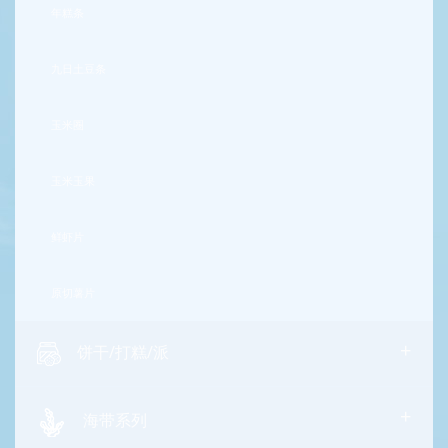
年糕条
九日土豆条
玉米圈
玉米玉果
鲜虾片
原切薯片
+
饼干/打糕/派
+
海带系列