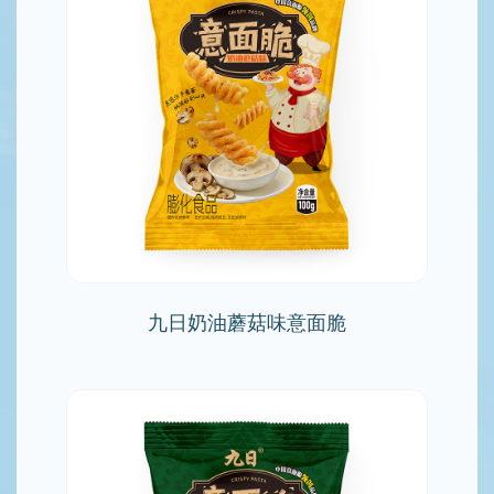
九日奶油蘑菇味意面脆