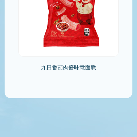
九日番茄肉酱味意面脆