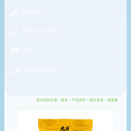
+
烘焙系列
+
糖果/巧克力/坚果
+
海苔
+
环翠楼1736红参
您当前的位置：
首页
>
产品系列
>
膨化零食
>
意面脆